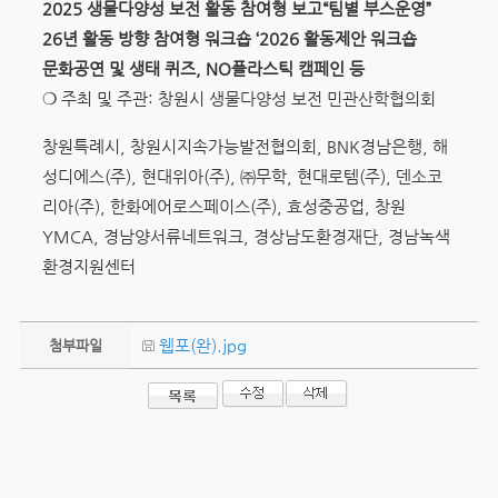
2025
생물다양성 보전 활동 참여형 보고
“
팀별 부스운영
”
26
년 활동 방향 참여형 워크숍
‘2026
활동제안 워크숍
문화공연 및 생태 퀴즈
, NO
플라스틱 캠페인 등
❍ 주최 및 주관: 창원시 생물다양성 보전 민관산학협의회
창원특례시, 창원시지속가능발전협의회, BNK경남은행, 해
성디에스(주), 현대위아(주), ㈜무학, 현대로템(주), 덴소코
리아(주), 한화에어로스페이스(주), 효성중공업, 창원
YMCA, 경남양서류네트워크, 경상남도환경재단, 경남녹색
환경지원센터
웹포(완).jpg
첨부파일