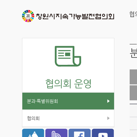
협
협의회 운영
분과·특별위원회
협의회