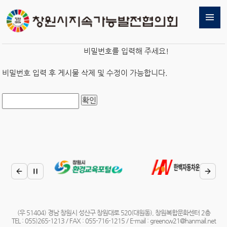
비밀번호를 입력해 주세요!
비밀번호 입력 후 게시물 삭제 및 수정이 가능합니다.
(우 51404) 경남 창원시 성산구 창원대로 520(대원동), 창원복합문화센터 2층
TEL : 055)265-1213 / FAX : 055-716-1215 / E-mail : greencw21@hanmail.net